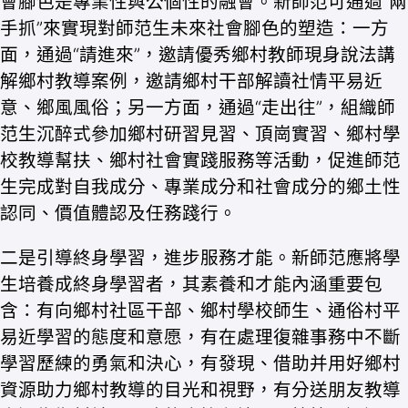
會腳色是專業性與公個性的融會。新師范可通過“兩
手抓”來實現對師范生未來社會腳色的塑造：一方
面，通過“請進來”，邀請優秀鄉村教師現身說法講
解鄉村教導案例，邀請鄉村干部解讀社情平易近
意、鄉風風俗；另一方面，通過“走出往”，組織師
范生沉醉式參加鄉村研習見習、頂崗實習、鄉村學
校教導幫扶、鄉村社會實踐服務等活動，促進師范
生完成對自我成分、專業成分和社會成分的鄉土性
認同、價值體認及任務踐行。
二是引導終身學習，進步服務才能。新師范應將學
生培養成終身學習者，其素養和才能內涵重要包
含：有向鄉村社區干部、鄉村學校師生、通俗村平
易近學習的態度和意愿，有在處理復雜事務中不斷
學習歷練的勇氣和決心，有發現、借助并用好鄉村
資源助力鄉村教導的目光和視野，有分送朋友教導