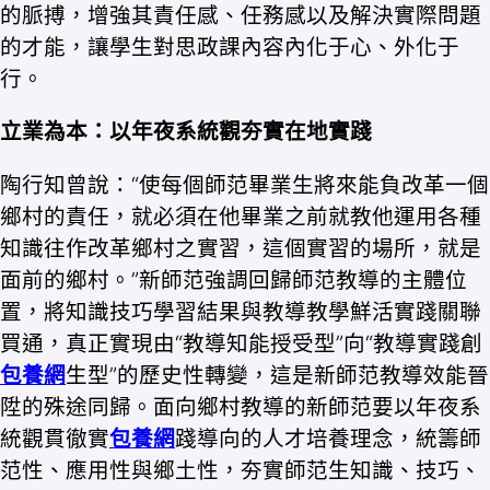
的脈搏，增強其責任感、任務感以及解決實際問題
的才能，讓學生對思政課內容內化于心、外化于
行。
立業為本：以年夜系統觀夯實在地實踐
陶行知曾說：“使每個師范畢業生將來能負改革一個
鄉村的責任，就必須在他畢業之前就教他運用各種
知識往作改革鄉村之實習，這個實習的場所，就是
面前的鄉村。”新師范強調回歸師范教導的主體位
置，將知識技巧學習結果與教導教學鮮活實踐關聯
買通，真正實現由“教導知能授受型”向“教導實踐創
包養網
生型”的歷史性轉變，這是新師范教導效能晉
陞的殊途同歸。面向鄉村教導的新師范要以年夜系
統觀貫徹實
包養網
踐導向的人才培養理念，統籌師
范性、應用性與鄉土性，夯實師范生知識、技巧、