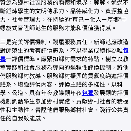
資源為鄉村社區服務的胸懷和境界，等等。通過不
斷錘煉學生的文明傳承力、品德感化力、資源整協
力、社會管理力，在持續的“育己－化人－厚鄉”中
螺旋式晉陞師范生的服務才能和價值獲得感。
三是完美評價機制，踐履服務責任。新師范應改造
對師范生的考察評價體系，不以學業成績作為唯
包
養
一評價標準。應緊扣鄉村需求的特點，樹立以教
導實踐和社會服務為導向的過程性評價機制，將他
們服務鄉村教導、服務鄉村振興的貢獻度納進評價
體系。增強評價內容、評價主體的多樣性，以科
學、公道、具有年夜教導觀年夜
包養
發展觀的評價
機制調動學生參加鄉村實踐、貢獻鄉村社會的積極
性和主動性，晉陞他們服務鄉村社會、踐行公共責
任的自我效能感。