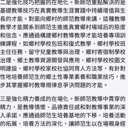
二是強化技巧把握的在地化。新師范重點解決的是
基礎教導技巧在真實教導生涯實踐中持續增值與生
長的才能。對面向鄉村的師范教導來講，這種教導
教學才能關系到師范生進進真實鄉村場域后的態度
和信念。應通過構建鄉村教導教學才能培養專項訓
練課程，如鄉村學校包班和復式教學、鄉村學校班
主任任務、留守兒童教導與治理、鄉村寄宿制學校
治理、鄉土教導資源開發與應用、鄉村學校校園文
明建設、鄉村學校家校社協同育人方法等，有針對
性地培養師范生的鄉土性專業素養和職業技巧，進
步其掌握鄉村教導規律息爭決問題的才能。
三是強化精力養成的在場化。新師范教導中貫穿的
精力，是教導情懷、品德責任感和對教導事業的深
入承諾。應通過師范生培養基地的下移、培養活動
的拓展、培養方法的深化，讓師范生以在場親身經