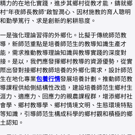
精力的在地化實踐，進步其鄉村從教才能，鑄就鄉
村“年夜師長教師”啟智潤心、因材施教的育人聰明
和勤學篤行、求是創新的躬耕態度。
一是強化理論習得的外鄉化。比擬于傳統師范教
導，新師范重點是培養師范生的教導知識生產才
能，需求推動教導理論知識與教導實踐的深度對
接。是以，我們應發揮鄉村教導的資源優勢，從實
際出發對接鄉村教師培養的外鄉化需求，設計師范
生在地化專業
包養行情
發展培養計劃。推動師范教
導課程供給側結構性改造，建設培養師范生鄉村生
涯力、適應力、回應力的親農課程群，增添鄉村社
會學、鄉村教導學、鄉村情境文明、生態環境特點
等知識，引導師范生構成科學的鄉村觀和積極的鄉
土認知。