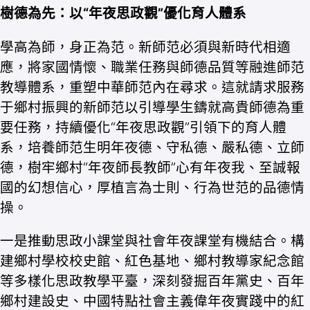
樹德為先：以“年夜思政觀”優化育人體系
學高為師，身正為范。新師范必須與新時代相適
應，將家國情懷、職業任務與師德品質等融進師范
教導體系，重塑中華師范內在尋求。這就請求服務
于鄉村振興的新師范以引導學生鑄就高貴師德為重
要任務，持續優化“年夜思政觀”引領下的育人體
系，培養師范生明年夜德、守私德、嚴私德、立師
德，樹牢鄉村“年夜師長教師”心有年夜我、至誠報
國的幻想信心，厚植言為士則、行為世范的品德情
操。
一是推動思政小課堂與社會年夜課堂有機結合。構
建鄉村學校校史館、紅色基地、鄉村教導家紀念館
等多樣化思政教學平臺，深刻發掘百年黨史、百年
鄉村建設史、中國特點社會主義偉年夜實踐中的紅