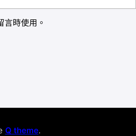
留言時使用。
he
Q theme
.