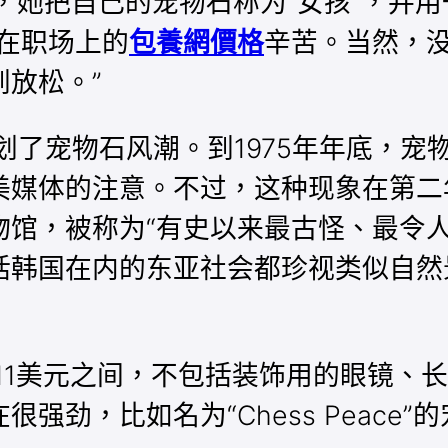
，她把自己的宠物石称为“女孩”，并
在职场上的
包養網價格
辛苦。当然，
放松。”
划了宠物石风潮。到1975年年底，宠
媒体的注意。不过，这种现象在第二年
馆，被称为“有史以来最古怪、最令人
括韩国在内的东亚社会都珍视类似自然
。
到11美元之间，不包括装饰用的眼镜、
强劲，比如名为“Chess Peace”