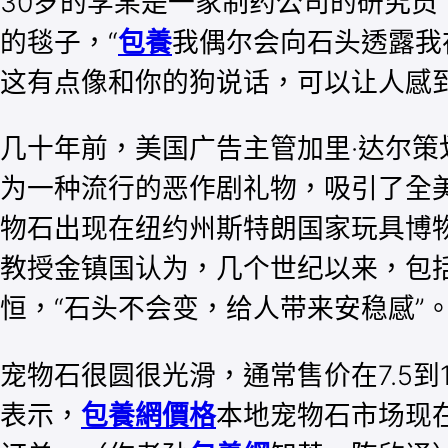
30岁的李某是一家制药公司的研究员
的毯子，“
包養
我偶尔会向石头透露我
这有点像和你的狗说话，可以让人感到
几十年前，美国广告主管加里·达尔策
为一种流行的恶作剧礼物，吸引了全美
物石出现在纽约州斯特朗国家玩具博物
教授金镇国认为，几个世纪以来，包
恒，“石头不会变，给人带来安稳感”
宠物石很圆很光滑，通常售价在7.5
表示，
包養網價格
本地宠物石市场现在很