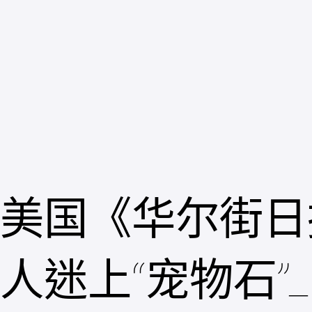
跳
至
主
要
內
容
美国《华尔街日
人迷上“宠物石”