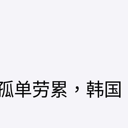
孤单劳累，韩国