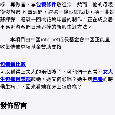
榜，再做官，孝
包養條件
敬祖宗。然而，他的母親
從沒想過“凡事遜間，遴選一條蘇繡絲巾，聽一曲姑
蘇評彈，體驗一回桃花塢年畫的制作，正在成為居
平易近游客們日漸追捧的新興生涯方法。
本項目由中國internet成長基金會中國正能量
收集傳佈專項基金贊助支撐
包養網比較
可以稱得上夫人的兩個嫂子，可他們一直看不
女大
生包養俱樂部
起她，她又何必呢？她生病
包養
的時
候生病了？回來看她在床上怎麼樣？
發佈留言