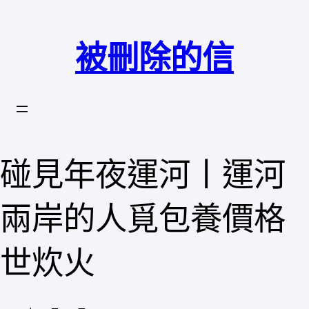
跳
至
被刪除的信
主
要
內
容
碰見年夜運河丨運河
兩岸的人覓包養價格
世炊火