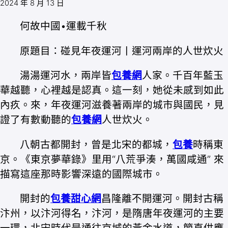
2024 年 8 月 13 日
何故中國•運載千秋
原題目：碰見年夜運河丨運河兩岸的人世炊火
湯湯運河水，兩岸皆
包養網
人家。千百年藍玉
華越聽，心裡越是認真。這一刻，她從未感到如此
內疚。來，年夜運河滋養著兩岸的城市與國民，見
證了有數動聽的
包養網
人世炊火。
八朝古都開封，曾是北宋的都城，
包養
時稱東
京。《東京夢華錄》里用“八荒爭湊，萬國咸通” 來
描寫這座那時影響深遠的國際城市。
開封的
包養甜心網
昌隆離不開運河。開封古稱
汴州，以汴河得名，汴河，是隋唐年夜運河的主要