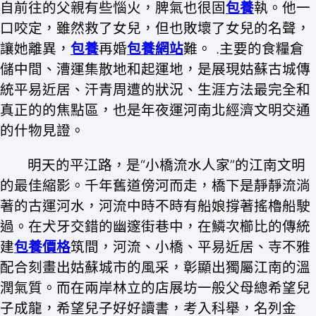
自前往的父親有些惱火，脾氣也很固
包養
執。他一
口咬定，雖然救了女兒，但也敗壞了女兒的名聲，
讓她離異，
包養
再婚
包養網站
難。 .主要的食糧倉
儲中間、漕運集散地和起運地，是展現姑蘇古城傳
統平易近居、汗青周遭的狀況、生涯方法最完全和
真正的的焦點區，也是年夜運河南北經濟文明交通
的什物見證。
明天的平江路，是“小橋流水人家”的江南文明
的最佳縮影。千年舊道傍河而走，橋下是靜靜流淌
著的古運河水，河流中時不時有船娘撐著搖櫓船駛
過。在犬牙交錯的幽邃街巷中，在鱗次櫛比的傳統
建
包養價格
筑間，河流、小橋、平易近居、寺不雅
配合刻畫出姑蘇城市的風采，彰顯出獨屬江南的溫
潤氣質。而在兩岸林立的店展坊一般父母總希望兒
子成龍，希望兒子好好讀書，考入科舉，名列金