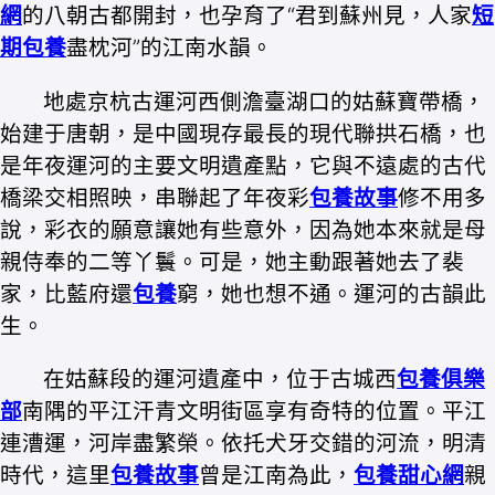
網
的八朝古都開封，也孕育了“君到蘇州見，人家
短
期包養
盡枕河”的江南水韻。
地處京杭古運河西側澹臺湖口的姑蘇寶帶橋，
始建于唐朝，是中國現存最長的現代聯拱石橋，也
是年夜運河的主要文明遺產點，它與不遠處的古代
橋梁交相照映，串聯起了年夜彩
包養故事
修不用多
說，彩衣的願意讓她有些意外，因為她本來就是母
親侍奉的二等丫鬟。可是，她主動跟著她去了裴
家，比藍府還
包養
窮，她也想不通。運河的古韻此
生。
在姑蘇段的運河遺產中，位于古城西
包養俱樂
部
南隅的平江汗青文明街區享有奇特的位置。平江
連漕運，河岸盡繁榮。依托犬牙交錯的河流，明清
時代，這里
包養故事
曾是江南為此，
包養甜心網
親