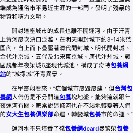
端成為通俗市平易近生涯的一部門，發明了殘暴的
物資和精力文明。
開封這座城市的成長也離不開運河。由于汗青
上黃河屢次決口泛濫，在明天開封城下約3-14米范
圍內，自上而下疊壓著清代開封城、明代開封城、
金代汴京城、五代及北宋東京城、唐代汴州城、戰
國魏都年夜梁城6座現代城池，構成了奇特
包養網
站
的“城摞城”汗青異景。
在單霽翔看來，“這個城市屢毀屢建，但
台灣包
養網
人們仍是不分開這
包養
塊地盤，能夠這就跟年
夜運河有關。應當說這條河也在不竭地轉變著人們
的
女大生包養俱樂部
命運，轉變城
包養
市的命運。”
運河水不只培養了殘
包養網dcard
暴繁榮
包養