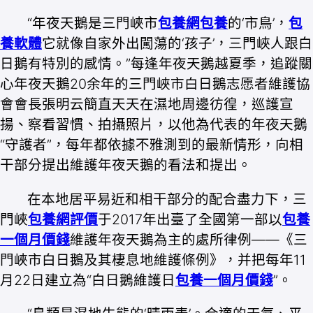
“年夜天鵝是三門峽市
包養網
包養
的‘市鳥’，
包
養軟體
它就像自家外出闖蕩的‘孩子’，三門峽人跟白
日鵝有特別的感情。”每逢年夜天鵝越夏季，追蹤關
心年夜天鵝20余年的三門峽市白日鵝志愿者維護協
會會長張明云簡直天天在濕地周邊彷徨，巡護宣
揚、察看習慣、拍攝照片，以他為代表的年夜天鵝
“守護者”，每年都依據不雅測到的最新情形，向相
干部分提出維護年夜天鵝的看法和提出。
在本地居平易近和相干部分的配合盡力下，三
門峽
包養網評價
于2017年出臺了全國第一部以
包養
一個月價錢
維護年夜天鵝為主的處所律例——《三
門峽市白日鵝及其棲息地維護條例》，并把每年11
月22日建立為“白日鵝維護日
包養一個月價錢
”。