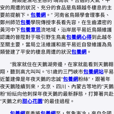
“鳥類是濕地生態的‘晴雨表’。合適的天氣、平
安的周遭的狀況、充分的食品是鳥類越冬棲息的主
要前提躺下。
包養網
。” 河南省鳥類學會理事長、
鄭州師范
包養
學院傳授李長看先容，在生齒濃密的
黃河中下
包養意思
流地域，沿岸居平易近鳥類維護
認識的晉陞對于吸引野生鳥禽
包養網心得
到此越冬
至關主要，當局立法維護和居平易近自發維護為鳥
類營建了平安的棲息周遭的狀況
包養網
。
“我家就住在天鵝湖旁邊，在家就能看到天鵝翱
翔，聽到高亢叫叫。”61歲的三門峽市
包養網站
平易
近董建偉是年夜天鵝的忠誠“
包養網
粉絲”，跟著年
夜天鵝陸續到來，北京、四川、內蒙古等地的“天鵝
粉”紛紜向他刺探年夜天鵝的最新靜態，打算著共赴
“天鵝之約
甜心花園
”的最佳過程。
包養網
夏季將
包養網
至，氣象漸冷，來自全國