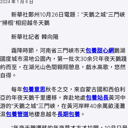
2024 年 1 月 6 日
新華社鄭州10月26日電題：“天鵝之城”三門峽
“掃榻”相迎越冬天鵝
新華社記者 韓向陽
霜降時節，河南省三門峽市天
包養甜心網
鵝湖
國度城市濕地公園內，第一批次30余只年夜天鵝踐
約而至，在湖光山色間翱翔憩息，戲水高歌，悠然
自得。
每年
包養意思
秋冬之交，來自蒙古國和西伯利
亞的年夜天鵝千里遷移，奔赴地處
包養站長
黃河中
游的“天鵝之城”三門峽，在黃河岸畔40余萬畝淺灘
濕
包養管道
地棲息越冬
長期包養
。