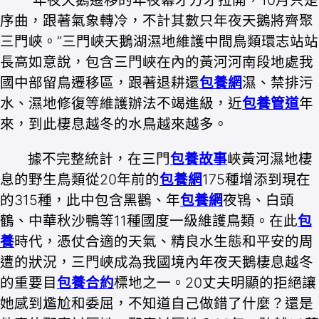
“年夜天鵝遷移的年夜幕才方才拉開，10月只是
序曲，跟著氣象轉冷，不計其數只年夜天鵝將齊聚
三門峽。”三門峽天鵝湖濕地維護中間鳥類環志站站
長高如意說，包含三門峽在內的黃河河南段地處我
國中部留鳥遷移區，跟著退耕還
包養網
濕、禁排污
水、濕地修復等維護辦法不竭進級，近
包養管道
年
來，到此棲息越冬的水鳥越來越多。
據不完整統計，在三門
包養故事
峽黃河濕地棲
息的野生鳥類從20年前的
包養網
175種增添到現在
的315種，此中包含黑鸛、年
包養網
夜鴇、白頭
鶴、中華秋沙鴨等11種國度一級維護鳥類。在此
包
養
時代，憑仗合適的天氣、精良水生態和平安的周
遭的狀況，三門峽成為我國境內年夜天鵝棲息越冬
的重要目
包養合約
標地之一。20丈夫明顯的拒絕讓
她感到尷尬和委屈，不知道自己做錯了什麼？還是