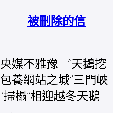
跳
至
被刪除的信
主
要
內
容
央媒不雅豫 | “天鵝挖
包養網站之城”三門峽
“掃榻”相迎越冬天鵝