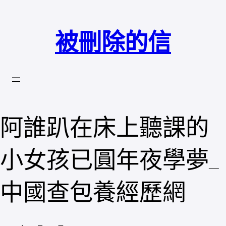
跳
至
被刪除的信
主
要
內
容
阿誰趴在床上聽課的
小女孩已圓年夜學夢_
中國查包養經歷網