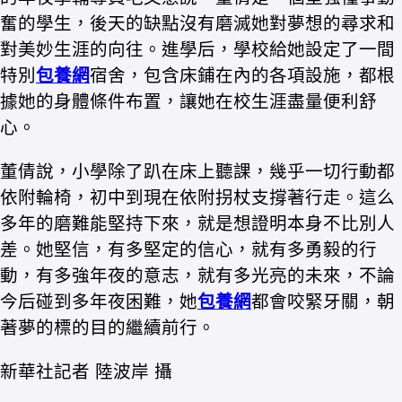
奮的學生，後天的缺點沒有磨滅她對夢想的尋求和
對美妙生涯的向往。進學后，學校給她設定了一間
特別
包養網
宿舍，包含床鋪在內的各項設施，都根
據她的身體條件布置，讓她在校生涯盡量便利舒
心。
董倩說，小學除了趴在床上聽課，幾乎一切行動都
依附輪椅，初中到現在依附拐杖支撐著行走。這么
多年的磨難能堅持下來，就是想證明本身不比別人
差。她堅信，有多堅定的信心，就有多勇毅的行
動，有多強年夜的意志，就有多光亮的未來，不論
今后碰到多年夜困難，她
包養網
都會咬緊牙關，朝
著夢的標的目的繼續前行。
新華社記者 陸波岸 攝