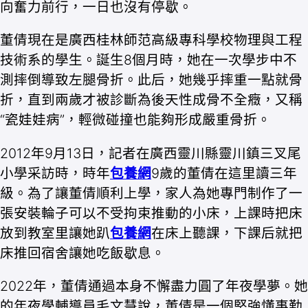
向奮力前行，一日也沒有停歇。
董倩現在是廣西桂林師范高級專科學校物理與工程
技術系的學生。誕生8個月時，她在一次學步中不
測摔倒導致左腿骨折。此后，她幾乎摔重一點就骨
折，直到兩歲才被診斷為後天性成骨不全癥，又稱
“瓷娃娃病”，輕微碰撞也能夠形成嚴重骨折。
2012年9月13日，記者在廣西靈川縣靈川鎮三叉尾
小學采訪時，時年
包養網
9歲的董倩在這里讀三年
級。為了讓董倩順利上學，家人為她專門制作了一
張安裝輪子可以不受拘束推動的小床，上課時把床
放到教室里讓她趴
包養網
在床上聽課，下課后就把
床推回宿舍讓她吃飯歇息。
2022年，董倩通過本身不懈盡力圓了年夜學夢。她
的年夜學輔導員毛文慧說，董倩是一個堅強懂事勤