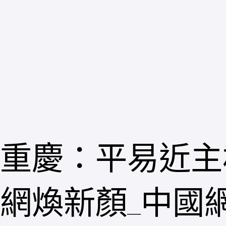
跳
至
主
要
內
容
重慶：平易近主
網煥新顏_中國