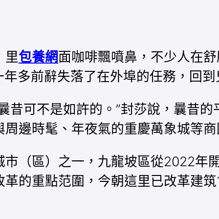
，里
包養網
面咖啡飄噴鼻，不少人在舒
莎一年多前辭失落了在外埠的任務，回
曩昔可不是如許的。”封莎說，曩昔的
與周邊時髦、年夜氣的重慶萬象城等商
市（區）之一，九龍坡區從2022年
革的重點范圍，今朝這里已改革建筑1