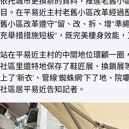
依托城市更換新的資料，推進老舊小
目。在平易近主村老舊小區改革經過
舊小區改革遵守“留、改、拆、增”準繩
充舉措措施短板”，既完美棲身效能
站在平易近主村的中間地位環顧一圈
社區里還特地保存了鞋匠展、換鎖展
上了‘新衣’、管線‘蜘蛛網’下了地
社區居平易近告知記者。