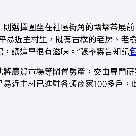
，則選擇圍坐在社區街角的壩壩茶展前
在平易近主村里，既有古樸的老房、老
配，讓這里很有滋味。”張舉霖告知記
地將農貿市場等閑置房產，交由專門研
易近主村已進駐各類商家100多戶，此