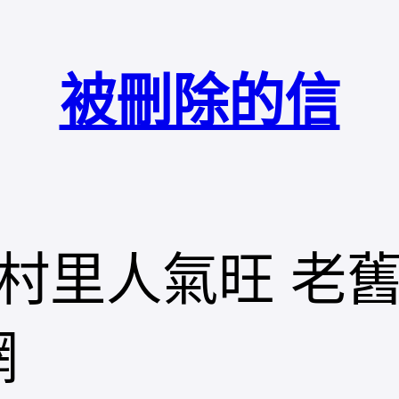
被刪除的信
村里人氣旺 老
網