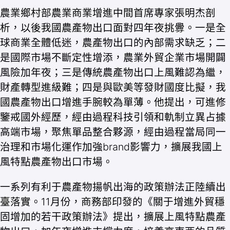
農業鄉村部農業商業增進中間首席專家張明杰剖
析，以後我國農產物出口面對四年夜挑釁。一是全
球商業全體低迷，農產物出口的內部需求缺乏；二
是國際市場不斷定性增添，農業外貿企業市場開闢
風險加年夜；三是傳統農產物出口上風難認為繼，
財產轉型進級難；四是與歐美等發財國度比擬，我
國農產物出口增進手腕較為單薄。他提出，可進修
鑒戒國外經歷，經由過程科技引領和軌制立異占據
高端市場，聚焦單品整合夥源，經由過程當局同一
治理和市場化運作加強brand影響力，擴展我國上
風特點農產物出口市場。
一系列有利于農產物揚帆出海的政策辦法正陸續出
臺落實。11月份，商務部印發的《關于增進外貿穩
固增加的若干政策辦法》提出，擴展上風特點農產