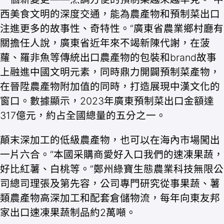
西美食文明的深度交通，能為農產物和預制菜出口
注進更多的故事性、奇特性。”廣東省農業鄉村廳有
關擔任人說，廣東省近年來不竭新陳代謝，在菠
蘿、羅非魚等傳統出口農產物的包裝和brand故事
上融進中國文明元素，同時鼎力開闢預制菜產物，
在晉陞農產物附加值的同時，打造展現中漢文化的
窗口。數據顯示，2023年廣東預制菜出口金額達
317億元，約占全國總量的五分之一。
顛末深加工的低級農產物，也可以在海內市場闖出
一片六合。“本國采購商愛好入口我們的速凍果蔬，
好比紅薯、白桃等。”鄭州綠寶生態農業科技無限公
司總司理張及第先容，公司專門研究從事果蔬、薯
類農產物高深加工和配套倉儲物流，每年向東友邦
家出口速凍果蔬制品約2萬噸。