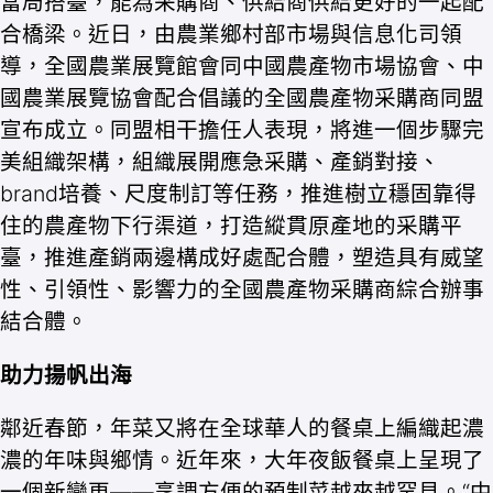
當局搭臺，能為采購商、供給商供給更好的一起配
合橋梁。近日，由農業鄉村部市場與信息化司領
導，全國農業展覽館會同中國農產物市場協會、中
國農業展覽協會配合倡議的全國農產物采購商同盟
宣布成立。同盟相干擔任人表現，將進一個步驟完
美組織架構，組織展開應急采購、產銷對接、
brand培養、尺度制訂等任務，推進樹立穩固靠得
住的農產物下行渠道，打造縱貫原產地的采購平
臺，推進產銷兩邊構成好處配合體，塑造具有威望
性、引領性、影響力的全國農產物采購商綜合辦事
結合體。
助力揚帆出海
鄰近春節，年菜又將在全球華人的餐桌上編織起濃
濃的年味與鄉情。近年來，大年夜飯餐桌上呈現了
一個新變更——烹調方便的預制菜越來越罕見。“中