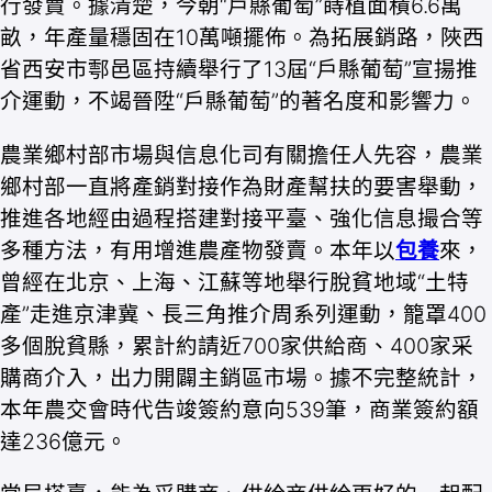
行發賣。據清楚，今朝“戶縣葡萄”蒔植面積6.6萬
畝，年產量穩固在10萬噸擺佈。為拓展銷路，陜西
省西安市鄠邑區持續舉行了13屆“戶縣葡萄”宣揚推
介運動，不竭晉陞“戶縣葡萄”的著名度和影響力。
農業鄉村部市場與信息化司有關擔任人先容，農業
鄉村部一直將產銷對接作為財產幫扶的要害舉動，
推進各地經由過程搭建對接平臺、強化信息撮合等
多種方法，有用增進農產物發賣。本年以
包養
來，
曾經在北京、上海、江蘇等地舉行脫貧地域“土特
產”走進京津冀、長三角推介周系列運動，籠罩400
多個脫貧縣，累計約請近700家供給商、400家采
購商介入，出力開闢主銷區市場。據不完整統計，
本年農交會時代告竣簽約意向539筆，商業簽約額
達236億元。