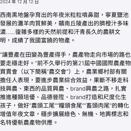
2024 年 12 月 12 日
西南黑地盤孕育出的年夜米粒粒噴鼻甜，寧夏鹽池
發展的灘羊肉質鮮美，贛南丘陵產出的臍橙汁多味
濃……復雜多樣的天然前提和汗青長久的農耕文
明，成績了我國富饒的物產。
“讓豐產在田變為豐產得手，農產物走向市場的路也
要走穩走好。”前不久舉行的第21屆中國國際農產物
買賣會（以下簡稱“農交會”）上，農業鄉村部有關
擔任人表現，要進步農業綜合效益，果斷不移走科
技興農、東西的品質興農、brand興農之路，扎實
推進種類培優、品德晉陞、brand打造和尺度化生
孩子，做好“農頭工尾”“糧頭食尾”“畜頭肉尾”的轉化
增值年夜文章，穩步擴展綠色、無機、地輿標志和
名特優新農產物供應。