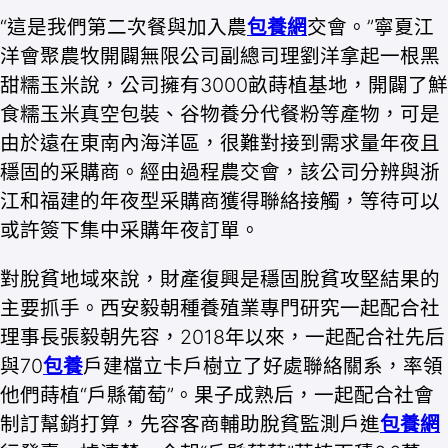
“這是我們第二次餐與加入農
包養網
交會。”寧夏江
洋會聚農牧開闢無限公司副總司理劉洋拿起一根黑
甜糯玉米說，公司擁有3000畝蒔植基地，開闢了鮮
食糯玉米真空包裝、谷物養分代餐粉等產物，可是
由於遠在東南內海洋區，很難對接到需求量年夜且
穩固的采購商。經由過程農交會，該公司分辨與浙
江和福建的年夜型采購商獲得聯絡接觸，等待可以
或許簽下集中采購年夜訂單。
對脫貧地域來說，財產復興是穩固脫貧攻堅結果的
主要抓手。西安毅朝種養殖業專門研究一起配合社
理事長張毅朝先容，2018年以來，一起配合社先后
與70
包養
戶建檔立卡戶樹立了好處聯絡關系，率領
他們蒔植“戶縣葡萄”。果子成熟后，一起配合社會
制訂幫銷打算，先容客商輔助脫貧監測戶進
包養網