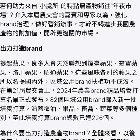
若何助力來自“小處所”的特點農產物銷往“年夜市
場”？介入本屆農交會的嘉賓和專家以為，強化
brand治理，做好營銷辦事，才幹不竭進步我國農
產物的附加值，開辟更遼闊的市場。
出力打造brand
提起蘋果，良多人會天然聯想到煙臺蘋果、靈寶蘋
果、洛川蘋果、昭通蘋果。這些風味各別的蘋果之
所以名揚國內外，區域公用brand扶植功不成沒。
在第21屆農交會上，2024年農業brand精品培養打
算名單正式發布。82個區域公用brand歸入新一批
培養打算，涵蓋糧油、果品、畜禽、蔬菜等多個種
別，至此培養打算brand總數已達226個。
為什么要出力打造農產物brand？全體來看，以後