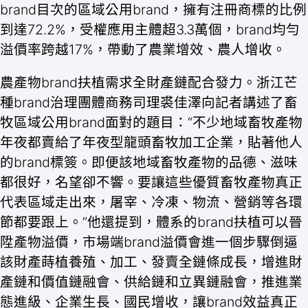
brand目次的區域公用brand，擁有注冊商標的比例
到達72.2%，受權應用主體超3.3萬個，brand均勻
溢價率跨越17%，帶動了農業增效、農人增收。
農產物brand扶植需求全財產鏈配合發力。浙江芒
種brand治理團體商務司理裘佳澤向記者講述了畜
牧區域公用brand面對的題目：“不少地域畜牧產物
年夜都賣給了年夜型龍頭畜牧加工企業，貼著他人
的brand標簽。即便該地域畜牧產物的品德、滋味
都很好，名望卻不響。要讓這些優質畜牧產物真正
代表區域走出來，屠宰、冷凍、物流、營銷等各環
節都要跟上。”他還提到，體系的brand扶植可以晉
陞產物溢價，市場端brand溢價會進一個步驟倒逼
該財產蒔植養殖、加工、發賣全鏈條成長，增進財
產鏈和價值鏈融會、供給鏈和立異鏈融會，推進業
態進級、企業生長、國民增收，讓brand效益真正