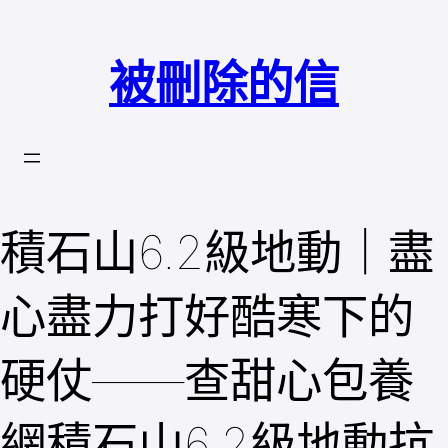
跳
至
被刪除的信
主
要
內
容
積石山6.2級地動｜盡
心盡力打好酷寒下的
硬仗——查甜心包養
網積石山6.2級地動抗