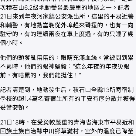
次積石山6.2級地動受災最嚴重的地區之一。記者
21日來到年夜河家鎮公安派出所，這里的平易近警
和輔警，有地動當晚從外埠趕來聲援的，也有一向
駐守的，有的連續兩夜在車上度過，有的只睡了幾
個小時。
他們的頭發亂糟糟的，眼睛充滿血絲。當被問到累
不累時，他們的眼神堅毅：“這么年夜的年夜災眼
前，有啥累的，我們能挺住！”
記者清楚到，地動發生后，積石山全縣13所寄宿制
學校的超1.4萬名寄宿生所有的平安有序分散并獲得
妥當安頓。
21日18時，在受災較嚴重的青海省海東市平易近和
回族土族自治縣中川鄉草灘村，室外的溫度已降至