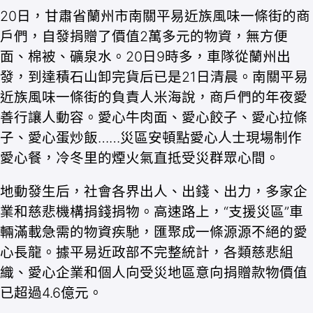
20日，甘肅省蘭州市南關平易近族風味一條街的商
戶們，自發捐贈了價值2萬多元的物資，無方便
面、棉被、礦泉水。20日9時多，車隊從蘭州出
發，到達積石山卸完貨后已是21日清晨。南關平易
近族風味一條街的負責人米海說，商戶們的年夜愛
善行讓人動容。愛心牛肉面、愛心餃子、愛心拉條
子、愛心蛋炒飯……災區安頓點愛心人士現場制作
愛心餐，冷冬里的煙火氣直抵受災群眾心間。
地動發生后，社會各界出人、出錢、出力，多家企
業和慈悲機構捐錢捐物。高速路上，“支援災區”車
輛滿載急需的物資疾馳，匯聚成一條源源不絕的愛
心長龍。據平易近政部不完整統計，各類慈悲組
織、愛心企業和個人向受災地區意向捐贈款物價值
已超過4.6億元。