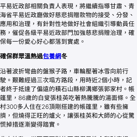
平易近政部相關負責人表現，將繼續指導甘肅、青
海省平易近政廳做好慈悲捐贈款物的接受、分發、
應用和治理，有針對性地做好社會組織引導動員任
務，催促各級平易近政部門加強慈悲捐贈治理，確
保每一份愛心好心都落到實處。
確保群眾溫熱過
包養網
冬
沿著波折彎曲的盤猴子路，車輪壓著冰雪向前行
駛。艱難經過三次塌方路段，用時近2個小時，記
者終于抵達了偏遠的積石山縣柳溝鄉張郭家村。帳
篷里，86歲的白叟張桂英吃著熱騰騰的湯面條。全
村300多人住在26頂剛搭建的帳篷里，雖有些擁
擠，但燒得正旺的爐火，讓張桂英和大師的心從驚
慌掉措逐漸變得踏實。