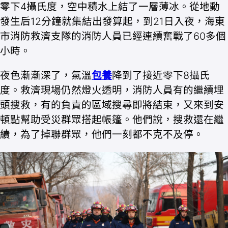
零下4攝氏度，空中積水上結了一層薄冰。從地動
發生后12分鐘就集結出發算起，到21日入夜，海東
市消防救濟支隊的消防人員已經連續奮戰了60多個
小時。
夜色漸漸深了，氣溫
包養
降到了接近零下8攝氏
度。救濟現場仍然燈火透明，消防人員有的繼續埋
頭搜救，有的負責的區域搜尋即將結束，又來到安
頓點幫助受災群眾搭起帳篷。他們說，搜救還在繼
續，為了掉聯群眾，他們一刻都不克不及停。