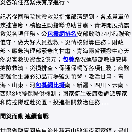
災各項任務緊張有序進行。
記者從國務院抗震救災指揮部清楚到，各成員單位
疾速響應，積極主動指導協助甘肅、青海開展抗震
救災各項任務。公
包養網排名
安部啟動24小時聯勤
值守，做大好人員搜救、災情核對等任務；財政
部、應急治理部緊急向甘肅、青海兩省預撥中心天
然災害救災資金2億元；
包養
路況運輸部敏捷安排
搶險救濟、災損排查、保通保暢等各項任務；商務
部強化生涯必須品市場監測預警，激活甘肅、青
海、山東、河
包養網比擬
南、新疆、四川、云南、
西躲8地聯保聯供機制；國家衛生安康委調派專家
和防控隊趕赴災區，投進相關救治任務……
聞災而動 連續奮戰
甘肅省臨夏回族自治州積石山縣年夜河家鎮，是此