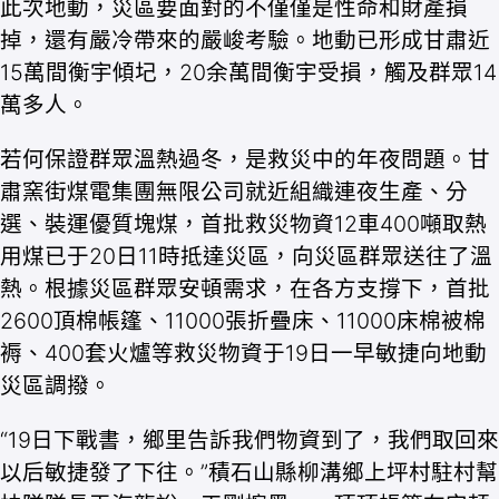
此次地動，災區要面對的不僅僅是性命和財產損
掉，還有嚴冷帶來的嚴峻考驗。地動已形成甘肅近
15萬間衡宇傾圮，20余萬間衡宇受損，觸及群眾14
萬多人。
若何保證群眾溫熱過冬，是救災中的年夜問題。甘
肅窯街煤電集團無限公司就近組織連夜生產、分
選、裝運優質塊煤，首批救災物資12車400噸取熱
用煤已于20日11時抵達災區，向災區群眾送往了溫
熱。根據災區群眾安頓需求，在各方支撐下，首批
2600頂棉帳篷、11000張折疊床、11000床棉被棉
褥、400套火爐等救災物資于19日一早敏捷向地動
災區調撥。
“19日下戰書，鄉里告訴我們物資到了，我們取回來
以后敏捷發了下往。”積石山縣柳溝鄉上坪村駐村幫