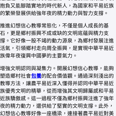
抱負又能腳踏實地的時代新人，為國家和平易近族
的繁榮發展供給強年夜的精力動力與智力支撐。
推進幻想信心教導常態化，不僅是個人成長的基
石，更是鄉村振興不成或缺的文明底蘊與精力支
撐。它好像一股不竭的動力源泉，為鄉村發展注進
活氣，引領鄉村走向周全振興，是實現中華平易近
族偉年夜復興中國夢的主要氣力。
增強文明認同與凝集力。開展幻想信心教導，能夠
塑造鄉村社會
包養
的配合價值觀。通過深刻淺出的
教導方法，讓農平易近深入懂得并認同中華平易近
族優秀文明的精華，從而增強其文明歸屬感和平易
近族驕傲感。這一過程不僅為鄉村振興注進了強年
夜的精力動力，還供給了堅實的文明支撐。此外，
幻想信心教導好像一座橋梁，連接著農平易近對美