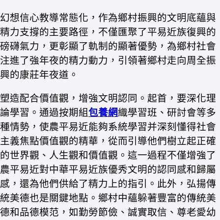
幻想信心教導常態化，作為鄉村振興的文明底蘊與
精力支撐的主要路徑，不僅匯聚了平易近族復興的
磅礴氣力，更彰顯了軌制的顯著優勢，為鄉村社會
注進了強年夜的精力動力，引領著鄉村走向周全振
興的康莊年夜道。
塑造配合價值觀，增強文明認同。起首，要深化理
論學習。通過按期組
包養網
織學習班、研討會等多
種情勢，使農平易近能夠系統學習并深刻懂得社會
主義焦點價值觀的精華，從而引導他們樹立起正確
的世界觀、人生觀和價值觀。這一過程不僅增強了
農平易近對中華平易近族優秀文明的認同感和歸屬
感，還為他們供給了精力上的指引。此外，弘揚傳
統美德也是關鍵地點。鄉村中蘊躲著豐富的傳統美
德和品德模范，如勤勞節儉、誠實取信、尊老愛幼