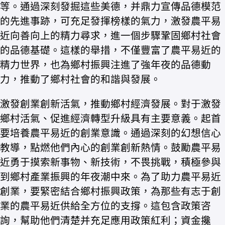
等。通過深刻發掘這些美德，并鼎力宣傳品德模范
的先進事跡，可充足發揮榜樣的氣力，激發農平易
近向善向上的精力尋求，進一個步驟鞏固鄉村社會
的品德基礎。這樣的舉措，不僅豐富了農平易近的
精力世界，也為鄉村振興注進了強年夜的品德動
力，推動了鄉村社會的和諧與發展。
激發創業創新活氣，推動鄉村經濟發展。對于激發
鄉村活氣、促進經濟轉型升級具有主要意義。起首
要培養農平易近的創業意識。通過深刻的幻想信心
教導，點燃他們內心的創業創新熱情。鼓勵農平易
近勇于摸索新事物、新技術，不畏挑戰，積極參與
到鄉村產業振興的年夜潮中來。為了助力農平易近
創業，要緊密結合鄉村振興政策，為那些有志于創
業的農平易近供給全方位的支撐。這包含政策咨
詢，幫助他們清楚并充足應用政策紅利；資金攙