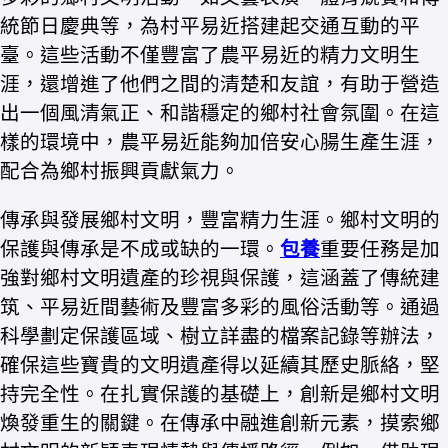
統節日慶典等，為村平易近搭建起交通互動的平
臺。這些活動不僅豐富了農平易近的精力文明生
涯，還增進了他們之間的清楚和友誼，有助于營造
出一個風清氣正、和諧穩定的鄉村社會氛圍。在這
樣的環境中，農平易近能夠加倍安心腸生產生涯，
配合為鄉村振興貢獻氣力。
傳承與發展鄉村文明，豐富精力生涯。鄉村文明的
保護與傳承是不成或缺的一環。
包養
重要任務是加
強對鄉村文明遺產的珍視與保護，這涵蓋了傳統建
筑、平易近間藝術及豐富多彩的風俗活動等。通過
科學劃定保護區域、樹立詳盡的檔案記錄等辦法，
確保這些寶貴的文明遺產得以延續其歷史脈絡，堅
持完全性。在扎實保護的基礎上，創新是鄉村文明
煥發重生的關鍵。在傳承中融進創新元素，摸索鄉