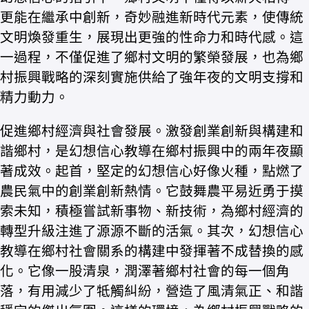
更能在繼承中創新，奇妙融進新時代元素，使傳統
文明煥發重生，展現出更強的性命力和時代感。這
一過程，不僅促進了鄉村文明的繁榮發展，也為鄉
村振興戰略的深刻實施供給了強年夜的文明支撐和
精力動力。
促進鄉村經濟與社會發展。激發創業創新與構建和
諧鄉村，是幻想信心教導在鄉村振興中的兩年夜顯
著成效。起首，堅定的幻想信心好像火種，點燃了
農民氣中的創業創新熱情。它鼓舞農平易近勇于摸
索未知，積極嘗試新事物、新技術，為鄉村經濟的
轉型升級注進了源源不斷的活氣。其次，幻想信心
教導在鄉村社會關系的構建中發揮著不成替換的感
化。它像一股清泉，潤澤著鄉村社會的每一個角
落，有用減少了牴觸糾紛，營造了風清氣正、和諧