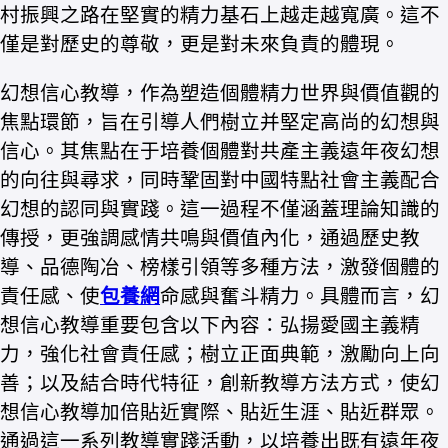
村振興之路在堅實的精力基石上越走越寬廣。這不
僅是對歷史的尊敬，更是對未來負責的體現。
幻想信心教導，作為塑造個體精力世界與價值觀的
焦點環節，旨在引導人們樹立并堅定高尚的幻想與
信心。其焦點在于培養個體對共產主義遠年夜幻想
的向往與尋求，同時鞏固對中國特點社會主義配合
幻想的認同與實踐。這一過程不僅涵蓋理論知識的
傳授，更強調感情共鳴與價值內化，通過歷史教
導、品德陶冶、榜樣引領等多種方法，激發個體的
責任感、使
包養網
命感與奮斗精力。具體而言，幻
想信心教導重要包含以下內容：弘揚愛國主義精
力，強化社會責任感；樹立正面典範，激勵向上向
善；以及結合時代特征，創新教導方法方式，使幻
想信心教導加倍貼近實際、貼近生涯、貼近群眾。
通過這一系列教導實踐活動，以培養出既有遠年夜