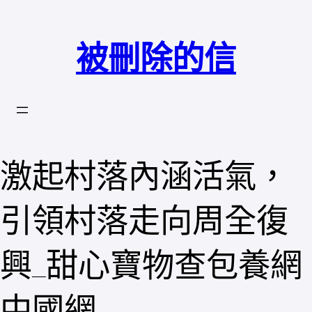
跳
至
被刪除的信
主
要
內
容
激起村落內涵活氣，
引領村落走向周全復
興_甜心寶物查包養網
中國網