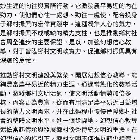
妙生涯的向往與實際行動。它激發農平易近的內在
動力，使他們心往一處想、勁往一處使，配合投身
于鄉村振興的宏偉實踐中。這種凝集人心的氣力，
是鄉村振興不成或缺的精力支柱，也是推動鄉村社
會周全進步的主要保證。是以，加強幻想信心教
導，對于晉陞鄉村文明軟實力、促進鄉村振興具有
深遠的意義。
推動鄉村文明建設與繁榮。開展幻想信心教導，能
夠豐富農平易近的精力生涯，通過常態化的教導活
動，激發鄉村文明活氣，使文明活動情勢加倍多
樣、內容更為豐富，從而有用滿足農平易近日益增
長的精力文明需求，并在此過程中慢慢晉陞鄉村社
會的整體文明水平。進一個步驟地，幻想信心教導
還擔當起傳承與發展鄉村優秀傳統文明的重擔。在
幻想信心的指引下，鄉村文明不僅得以薪火相傳，