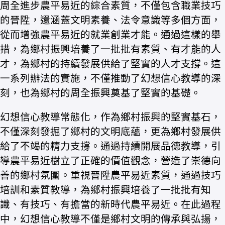
周全進步農平易近的綜合素質，不僅包含職業技巧
的晉陞，還涵蓋文明素養、法令意識等多個方面，
從而增強農平易近的就業創業才能。通過這樣的舉
措，為鄉村振興培養了一批批有素質、有才能的人
才，為鄉村的持續發展供給了堅實的人才支撐。這
一系列辦法的實施，不僅推動了幻想信心教導的深
刻，也為鄉村的周全振興奠基了堅實的基礎。
幻想信心教導常態化，作為鄉村振興的堅實基石，
不僅深刻發掘了鄉村的文明底蘊，更為鄉村發展供
給了不竭的精力支撐。通過持續開展品德教導，引
導農平易近樹立了正確的價值觀念，營造了崇德向
善的鄉村氛圍。重視晉陞農平易近素質，通過技巧
培訓和素質教導，為鄉村振興培養了一批批有知
識、有技巧、有擔當的新時代農平易近。在此過程
中，幻想信心教導不僅是鄉村文明的傳承與弘揚，