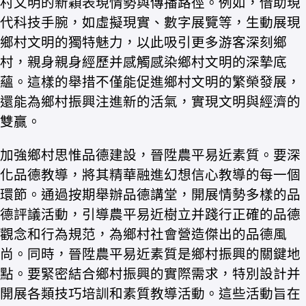
村文明的新穎表現情勢與傳播路徑。例如，借助現
代科技手腕，如虛擬現實、數字展覽等，生動展現
鄉村文明的獨特魅力，以此吸引更多游客深刻鄉
村，親身親身經歷并感觸感染鄉村文明的深摯底
蘊。這樣的舉措不僅能促進鄉村文明的繁榮發展，
還能為鄉村振興注進新的活氣，實現文明與經濟的
雙贏。
加強鄉村思惟品德建設，晉陞農平易近素質。要深
化品德教導，將其精華融進幻想信心教導的每一個
環節。通過按期舉辦品德講堂，開展情勢多樣的品
德評議活動，引導農平易近樹立并踐行正確的品德
觀念和行為規范，為鄉村社會營造傑出的品德風
尚。同時，晉陞農平易近素質是鄉村振興的關鍵地
點。要緊密結合鄉村振興的實際需求，特別設計并
開展各類技巧培訓和素質教導活動。這些活動旨在