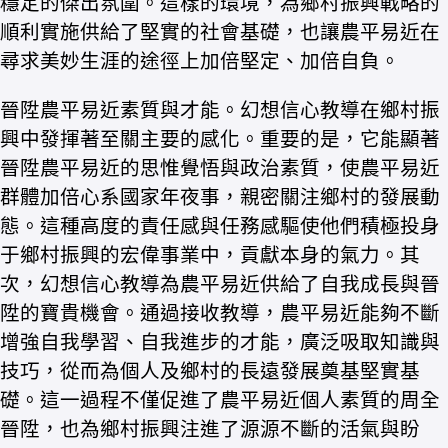
穩定的傑出氛圍。這樣的環境，為鄉村振興戰略的
順利實施供給了堅實的社會基礎，也讓農平易近在
尋求美妙生涯的途徑上加倍堅定、加倍自負。
晉陞農平易近素質與才能。幻想信心教導在鄉村振
興中發揮著至關主要的感化。重要的是，它能顯著
晉陞農平易近的思惟覺悟與政治素質，使農平易近
群體加倍心系國家年夜事，親密關注鄉村的發展動
態。這種高度的責任感與任務感驅使他們積極投身
于鄉村振興的宏偉事業中，貢獻本身的氣力。其
次，幻想信心教導為農平易近供給了自我成長與晉
陞的寶貴機會。通過接收教導，農平易近能夠不斷
增強自我學習、自我進步的才能，廣泛吸取知識與
技巧，從而為個人及鄉村的長遠發展奠基堅實基
礎。這一過程不僅促進了農平易近個人素質的周全
晉陞，也為鄉村振興注進了源源不斷的活氣與盼