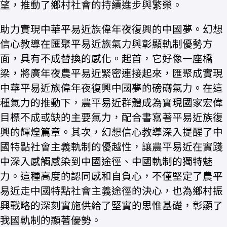
望，推動了鄉村社會的持續進步與繁榮。
助力實現中華平易近族偉年夜復興的中國夢。幻想
信心教導在匯聚平易近族氣力與彰顯軌制優勢方
面，具有不成替換的感化。起首，它好像一座橋
梁，將廣年夜農平易近緊密連接起來，匯聚成實現
中華平易近族偉年夜復興中國夢的磅礴氣力。在這
種氣力的推動下，農平易近群體成為實現國家宏偉
目標不成或缺的主要氣力，配合書寫著平易近族復
興的輝煌篇章。其次，幻想信心教導深入提醒了中
國特點社會主義軌制的優越性，讓農平易近在實踐
中深入感觸感染到中國途徑、中國軌制的獨特魅
力。這種高度的認同感和自負心，不僅堅定了農平
易近走中國特點社會主義途徑的決心，也為鄉村振
興戰略的深刻實施供給了堅實的思惟基礎，彰顯了
我國軌制的顯著優勢。