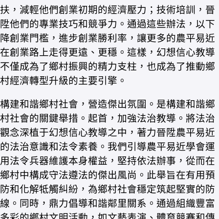
扶，減輕他們創業初期的經濟壓力；技術培訓，晉
陞他們的專業技巧和競爭力。通過這些辦法，以下
降創業門檻，進步創業勝利率，讓更多的農平易近
在創業路上走得更遠、更穩。這樣，幻想信心教導
不僅成為了鄉村振興的精力支柱，也成為了推動鄉
村經濟轉型升級的主要引擎。
構建和諧鄉村社會，營造傑出氛圍。是構建和諧鄉
村社會的關鍵舉措。起首，加強法治教導。將法治
觀念深植于幻想信心教導之中，著力晉陞農平易近
的法治意識和法令素養。我們引導農平易近學會運
用法令兵器維護本身權益，堅持依法辦事，從而在
鄉村中構成守法遵法的傑出風尚。此舉旨在有用預
防和化解牴觸糾紛，為鄉村社會穩定筑起堅實的防
線。同時，鼎力倡導和諧鄰里關系。通過組織豐富
多彩的鄉村文明活動，如文藝表演、體育競賽和傳