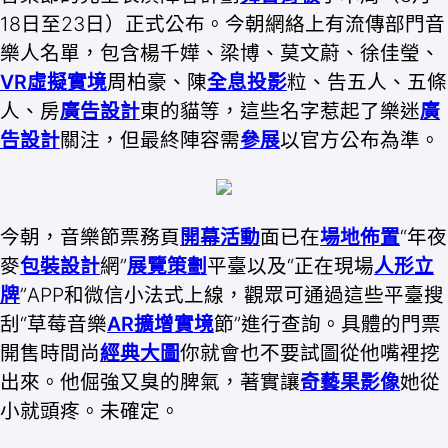
18日至23日）正式公布。今朝網絡上有流傳部門音
樂人名單，包含楊千嬅、梁博、莫文蔚、徐佳瑩、
VR虛擬實境
周柏豪、陳
全息投影
粒、告五人、五條
人、房
廣告設計
東的貓等，這些名字惹起了樂迷
廣
告設計
關注，但最終陣容需
參展
以官方公布為準。
今朝，音樂節票務頁
開幕活動
面已在
場地佈置
“年夜
麥
包裝設計
網”
展覽策劃
平臺以及“正在現場
人形立
牌
”APP和微信小法式上線，觀眾可通過這些平臺搜
刮“草莓音樂
AR擴增實境
節”進行查詢。具體的門票
開售時間尚
經典大圖
你就會也不要試圖從他嘴裡挖
出來。他倔強又臭的脾氣，著實讓
奇藝果影像
她從
小就頭疼。未確定。