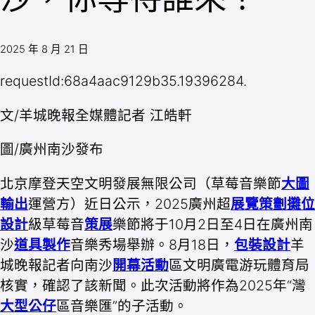
2025 年 8 月 21 日
requestId:68a4aac9129b35.19396284.
文/羊城晚報全媒體記者 江皓軒
圖/廣州南沙發布
北京摩登天空文明發展無限公司（草莓音樂節
大圖
輸出
運營方）近日公示，2025廣州超
展覽策劃
攤位
設計
級草莓音
策展
樂節將于10月2日至4日在廣州南
沙
道具製作
音樂秀場舉辦。8月18日，
包裝設計
羊
城晚報記者向南沙
開幕活動
區文明廣電游玩體育局
核實，確認了該新聞。此次活動將作為2025年“灣
大型公仔
區音樂匯”的子活動。