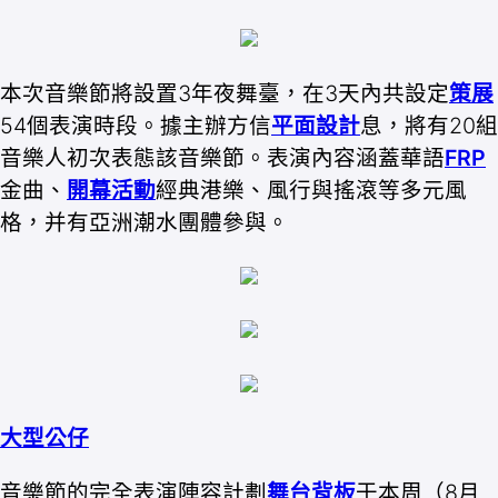
本次音樂節將設置3年夜舞臺，在3天內共設定
策展
54個表演時段。據主辦方信
平面設計
息，將有20組
音樂人初次表態該音樂節。表演內容涵蓋華語
FRP
金曲、
開幕活動
經典港樂、風行與搖滾等多元風
格，并有亞洲潮水團體參與。
大型公仔
音樂節的完全表演陣容計劃
舞台背板
于本周（8月