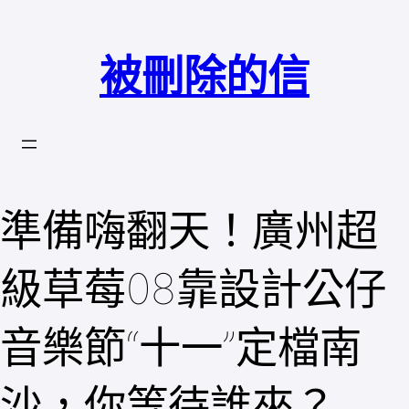
跳
至
被刪除的信
主
要
內
容
準備嗨翻天！廣州超
級草莓08靠設計公仔
音樂節“十一”定檔南
沙，你等待誰來？