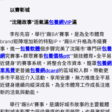
以賽彰城
“沈陽故事”活氣滿
包養網VIP
滿
李彤先容，舉行“廠BA”賽事，是為全市體育
brand矩陣增加新的特點IP。“廠BA”升格為市級賽
事，進一
包養軟體
個步驟完美了
沈陽
市“專門研
包養
網
究賽事+群眾賽事
包養價格ptt
”“競技體育+全平易
近健身”的賽事系統，將整合全市資本，籠罩
包養網
車馬費
更普遍
包養網dcard
的區域和人群，帶動更
多市平易近介入活動、享用安康，無力推進全平易
近健身連續向縱深成長，為全市體育工作成長注進
新的活氣與動能。
舉行“廠BA”賽事，是講好城市故事的主要載體
和對城市影響力與佳譽度的有用晉陞，也是激起城