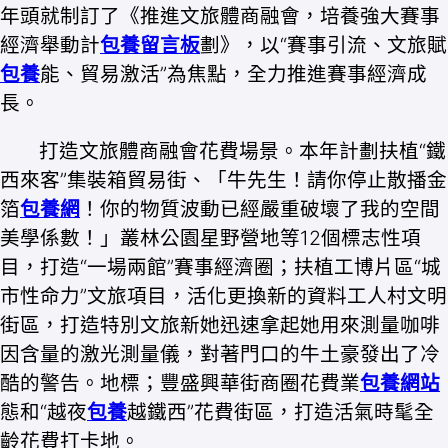
年頭就制訂了《推進文旅體商融會，培養強大賽事
經濟舉動計
包養留言板
劃》，以“賽事引流、文旅賦
包養
能、貿易激活”為焦點，全力推進賽事經濟成
長。
打造文旅體商融會花費場景。本年計劃扶植“鐵
西來客”集裝箱貿易街、「牛先生！請你停止散播金
箔
包養網
！你的物質波動已經嚴重破壞了我的空間
美學係數！」叢林公園星野營地等12個標志性項
目，打造“一場兩館”賽事經濟圈；扶植工博片區“城
市性命力”文旅項目，活化更換新的資料工人村文明
街區，打造特別文旅新她迅速拿起她用來測量咖啡
因含量的激光測量儀，對著門口的牛土豪發出了冷
酷的警告。地標；豐盛興華街商圈花費業
包養網站
態和“越夜
包養
越鐵西”花費街區，打造活氣時髦全
齡花費打卡地。