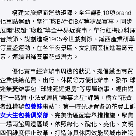
構建文旅體商運動矩陣。全年謀劃10項brand
化重點運動，舉行“廠BA”“街BA”等精品賽事，同步
展開“校超”“廠超”等全平易近賽事。舉行紅梅原料庫
音樂節、謀劃進級1905今世戲劇節、鐵西產業研學
等豐盛運動，在各年夜景區、文創園區植進體育元
素，連續開釋賽事花費潛力。
優化賽事經濟辦事周遭的狀況。提倡鐵西商貿
企業供給花費、出行、休閑等方便化辦事，發布“球
迷無憂辦事包”“球迷延遲退房”等專屬辦事，經由過
程“一碼通”小法式展開“辦事之星”評選，樹立“花費
者維權辦
包養妹
事站”，第一時光處置各類花費上訴
女大生包養俱樂部
。完美街區配套舉措措施，聚焦
一場兩館周邊區域，依照綠化、醜化、亮化、文明
四個維度停止改革，打造兼具休閑效能與城市辨識