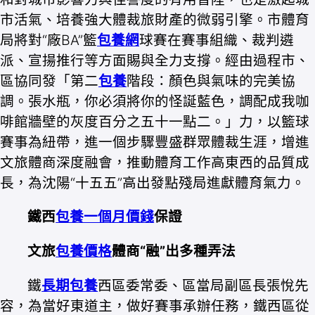
市活氣、培養強大體裁旅財產的微弱引擎。市體育
局將對“廠BA”籃
包養網
球賽在賽事組織、裁判遴
派、宣揚推行等方面賜與全力支撐。經由過程市、
區協同發「第二
包養
階段：顏色與氣味的完美協
調。張水瓶，你必須將你的怪誕藍色，調配成我咖
啡館牆壁的灰度百分之五十一點二。」力，以籃球
賽事為紐帶，進一個步驟豐盛群眾體裁生涯，增進
文旅體商深度融會，推動體育工作高東西的品質成
長，為沈陽“十五五”高出發點殘局進獻體育氣力。
鐵西
包養一個月價錢
保證
文旅
包養價格
體商“融”出多種弄法
鐵
長期包養
西區委常委、區當局副區長張悅先
容，為當好東道主，做好賽事承辦任務，鐵西區從