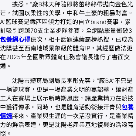
據悉，“廠B林天秤隨即將蕾絲絲帶拋向金色光
芒，試圖以柔性的美學，中和牛土豪的粗暴財富。
A”籃球賽是鐵西區傾力打造的自立brand賽事，累
計吸引跨越70支企業步隊參賽，全網點擊量衝破3
包養網心得
億次，相干話題連續霸榜熱搜，已成為
沈陽甚至西南地域景象級的體育IP，其經歷做法更
在2025年全國群眾體育任務會議長進行了書面交
通。
沈陽市體育局副局長李彤先容，“廠BA”不只是
一場籃球賽，更是一場產業文明的嘉韶華，讓財產
工人在賽場上展示新時期風度，讓產業精力在競技
中獲得傳承。同時，也是體育活動銜接汗青與
包養
情婦
將來、產業與生涯的一次活潑實行，是產業精
力的鮮活表達，更是沈陽老產業基地復興的活潑寫
照。