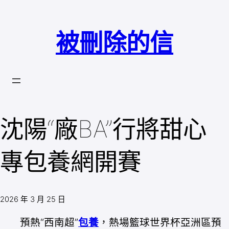
跳
至
被刪除的信
主
要
內
容
沈陽“廠BA”行將甜心
專包養網開賽
2026 年 3 月 25 日
預熱“西南超”
包養
，熱場籃球世界杯亞洲區預