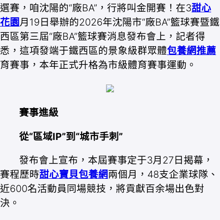
選賽，咱沈陽的“廠BA”，行將叫金開賽！在3
甜心
花園
月19日舉辦的2026年沈陽市“廠BA”籃球賽暨鐵
西區第三屆“廠BA”籃球賽消息發布會上，記者得
悉，這項發端于鐵西區的景象級群眾體
包養網推薦
育賽事，本年正式升格為市級體育賽事運動。
賽事進級
從“區域IP”到“城市手刺”
發布會上宣布，本屆賽事定于3月27日揭幕，
賽程歷時
甜心寶貝包養網
兩個月，48支企業球隊、
近600名活動員同場競技，將貢獻百余場出色對
決。