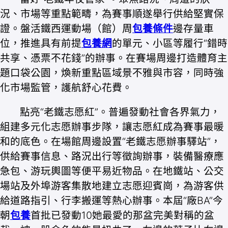
況、市場等重點範疇，為賽事順遂舉行供給堅實保
證。盤活鐵西運動場（館）周
包養條件
邊存量車
位，推進具有前提
包養網
的單元、小區等履行“錯時
共享、憑票不花錢”的辦事。在賽場周邊打造體育主
題口袋公園，煥新重點區域景不雅與市容，同時強
化市場監管，護航舒心花費。
點亮“老鐵志愿紅”。普遍發動社會各界氣力，
組建多元化志愿辦事步隊，讓志愿紅成為賽事最暖
和的底色。在場館周邊設置“老鐵志愿辦事驛站”，
供給賽事信息、路況出行等徵詢辦事，裝備醫療應
急包、游玩輿圖等便平易近物品。在地鐵站、公交
場站及外埠游客集散地建立志愿迎賓崗，為游客供
給道路指引、行李搬運等熱心辦事。本屆“廠BA”今
朝
包養
首批已發動10她最愛的那盆完美對稱的盆