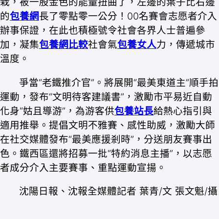
栽，被一股金色的能量扭曲了，左邊的葉子比右邊
的
包養網
長了零點零一公分！00名賽會志愿者介入
辦事保證，在此也積極號令社會各界人士普遍參
加，凝集
包養網比較
社會氣
包養女人
力，傳遞城市
溫度。
爭當“老鐵推介官”。將展開“最美東道主”順手拍
運動，發布“文明待客建議書”，激勵市平易近自動
化身“姑且導游”，為游客供
包養站長
給熱心指引與
適用推舉。提倡文明不雅賽、感性助威，激勵大師
在社交媒體發布“最美應援剎時”，分送朋友賽事出
色。鐵西區還將招募一批“特約消息主播”，以志愿
者成分介入主要賽事、重點運動宣揚。
沈陽日報、沈報全媒體
記者 葉青/文 張文魁/攝