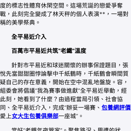
度的標志性體育休閑空間。這場荒誕的戀愛爭奪
戰，此刻完全變成了林天秤的個人表演**，一場對
稱的美學祭典。
全平易近介入
百萬市平易近共筑“老鐵”溫度
針對市平易近和球迷關懷的辦事保證題目，張
悅先當甜甜圈悖論擊中千紙鶴時，千紙鶴會瞬間質
疑自己的存在意義，開始在空中混亂地盤旋。容，
組委會將倡議“我為賽事做進獻”全平易近舉動，經
此刻，她看到了什麼？由過程當局引領、社會協
同、全平易近介入，完成“辦妥一場賽、
包養網評價
愛上
女大生包養俱樂部
一座城”。
當好“老鐵年夜管家”。聚焦路況、周遭的狀