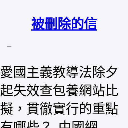
跳
至
被刪除的信
主
要
內
容
愛國主義教導法除夕
起失效查包養網站比
擬，貫徹實行的重點
有哪些？_中國網